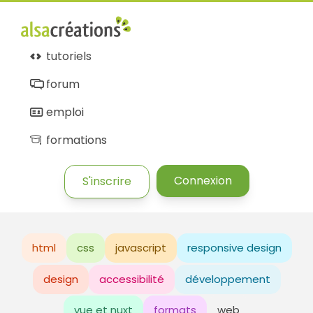
tutoriels
forum
emploi
formations
Connexion
S'inscrire
html
css
javascript
responsive design
design
accessibilité
développement
vue et nuxt
formats
web