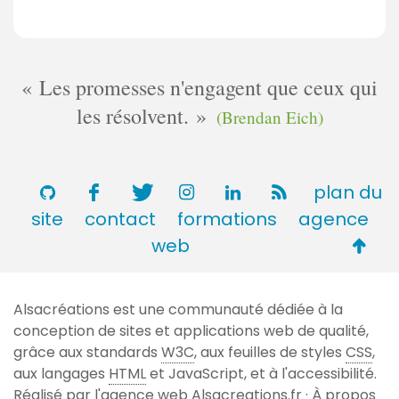
Les promesses n'engagent que ceux qui
les résolvent.
(Brendan Eich)
plan du
site
contact
formations
agence
Retou
web
en
haut
Alsacréations est une communauté dédiée à la
de
conception de sites et applications web de qualité,
page
grâce aux standards
W3C
, aux feuilles de styles
CSS
,
aux langages
HTML
et JavaScript, et à l'accessibilité.
Réalisé par l'agence web
Alsacreations.fr
·
À propos