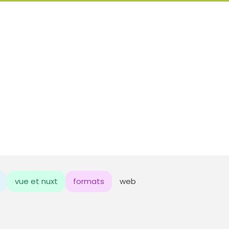
vue et nuxt
formats
web