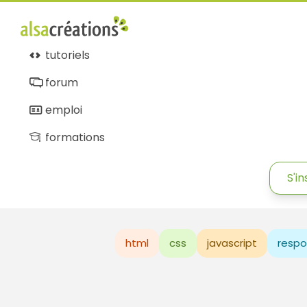
tutoriels
forum
emploi
formations
S'in
html
css
javascript
respo