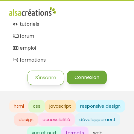
tutoriels
forum
emploi
formations
Connexion
S'inscrire
html
css
javascript
responsive design
design
accessibilité
développement
vue et nuxt
formats
web