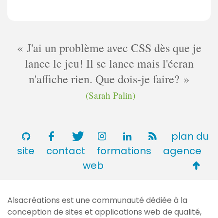
J'ai un problème avec CSS dès que je
lance le jeu! Il se lance mais l'écran
n'affiche rien. Que dois-je faire?
(Sarah Palin)
plan du
site
contact
formations
agence
Retou
web
en
haut
Alsacréations est une communauté dédiée à la
de
conception de sites et applications web de qualité,