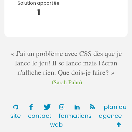
Solution apportée
1
J'ai un problème avec CSS dès que je
lance le jeu! Il se lance mais l'écran
n'affiche rien. Que dois-je faire?
(Sarah Palin)
plan du
site
contact
formations
agence
Retou
web