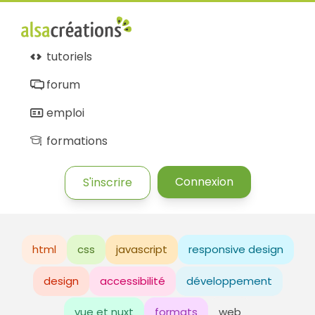
tutoriels
forum
emploi
formations
Connexion
S'inscrire
html
css
javascript
responsive design
design
accessibilité
développement
vue et nuxt
formats
web