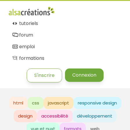
tutoriels
forum
emploi
formations
Connexion
S'inscrire
html
css
javascript
responsive design
design
accessibilité
développement
vue et nuxt
formats
web