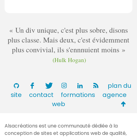
Un div unique, c'est plus sobre, disons
plus classe. Mais deux, c'est évidemment
plus convivial, ils s'ennnuient moins
(Hulk Hogan)
plan du
site
contact
formations
agence
Retou
web
en
haut
Alsacréations est une communauté dédiée à la
de
conception de sites et applications web de qualité,