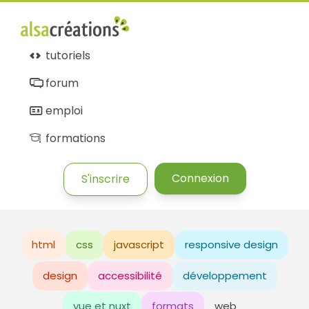
tutoriels
forum
emploi
formations
Connexion
S'inscrire
html
css
javascript
responsive design
design
accessibilité
développement
vue et nuxt
formats
web