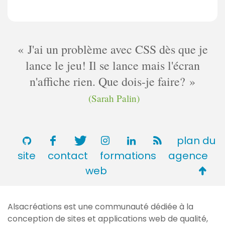
J'ai un problème avec CSS dès que je
lance le jeu! Il se lance mais l'écran
n'affiche rien. Que dois-je faire?
(Sarah Palin)
plan du
site
contact
formations
agence
Retou
web
en
haut
Alsacréations est une communauté dédiée à la
de
conception de sites et applications web de qualité,