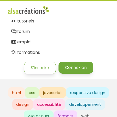
tutoriels
forum
emploi
formations
Connexion
S'inscrire
html
css
javascript
responsive design
design
accessibilité
développement
vue et nuxt
formats
web