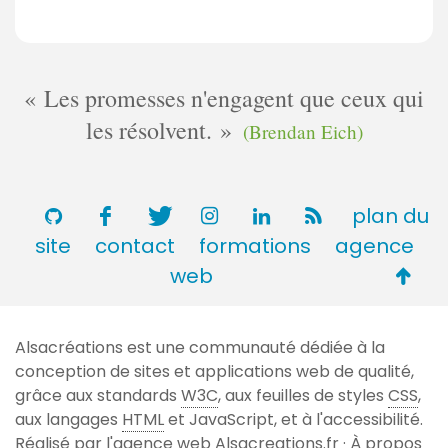
Les promesses n'engagent que ceux qui
les résolvent.
(Brendan Eich)
plan du
site
contact
formations
agence
Retou
web
en
haut
Alsacréations est une communauté dédiée à la
de
conception de sites et applications web de qualité,
page
grâce aux standards
W3C
, aux feuilles de styles
CSS
,
aux langages
HTML
et JavaScript, et à l'accessibilité.
Réalisé par l'agence web
Alsacreations.fr
·
À propos