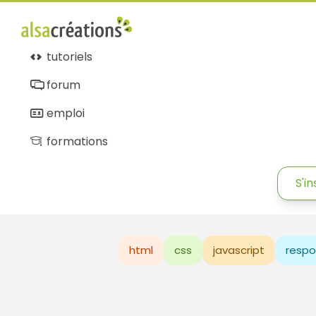
tutoriels
forum
emploi
formations
S'in
html
css
javascript
respo