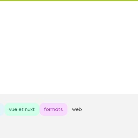
vue et nuxt
formats
web