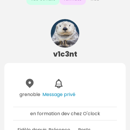
v1c3nt
grenoble
Message privé
en formation dev chez O'clock
Fidèle depuis
Présence
Posts