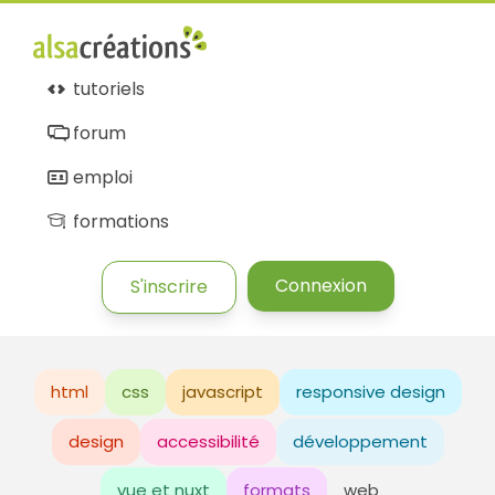
tutoriels
forum
emploi
formations
Connexion
S'inscrire
html
css
javascript
responsive design
design
accessibilité
développement
vue et nuxt
formats
web