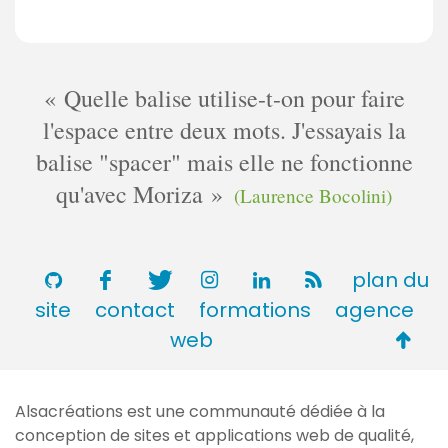
Quelle balise utilise-t-on pour faire
l'espace entre deux mots. J'essayais la
balise "spacer" mais elle ne fonctionne
qu'avec Moriza
(Laurence Bocolini)
plan du
site
contact
formations
agence
Retou
web
en
haut
Alsacréations est une communauté dédiée à la
de
conception de sites et applications web de qualité,