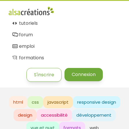
tutoriels
forum
emploi
formations
Connexion
S'inscrire
html
css
javascript
responsive design
design
accessibilité
développement
vue et nuxt
formats
web