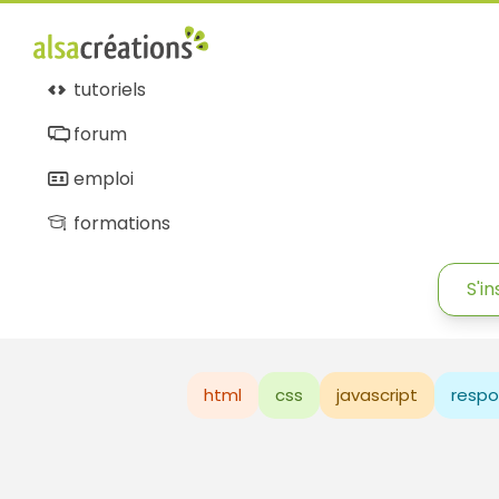
tutoriels
forum
emploi
formations
S'in
html
css
javascript
respo