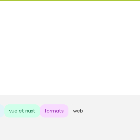
vue et nuxt
formats
web