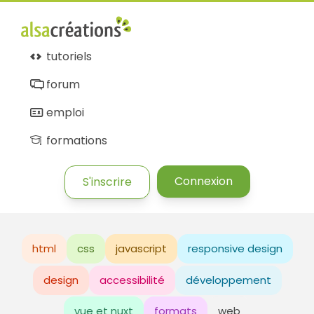
tutoriels
forum
emploi
formations
Connexion
S'inscrire
html
css
javascript
responsive design
design
accessibilité
développement
vue et nuxt
formats
web