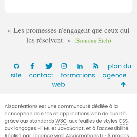
Les promesses n'engagent que ceux qui
les résolvent.
(Brendan Eich)
plan du
site
contact
formations
agence
Retou
web
en
haut
Alsacréations est une communauté dédiée à la
de
conception de sites et applications web de qualité,
page
grâce aux standards
W3C
, aux feuilles de styles
CSS
,
aux langages
HTML
et JavaScript, et à l'accessibilité.
Réalisé par l'agence web
Alsacreations.fr
·
À propos