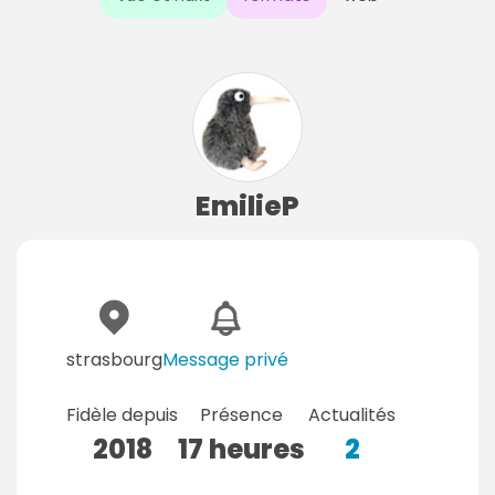
EmilieP
strasbourg
Message privé
Fidèle depuis
Présence
Actualités
2018
17 heures
2