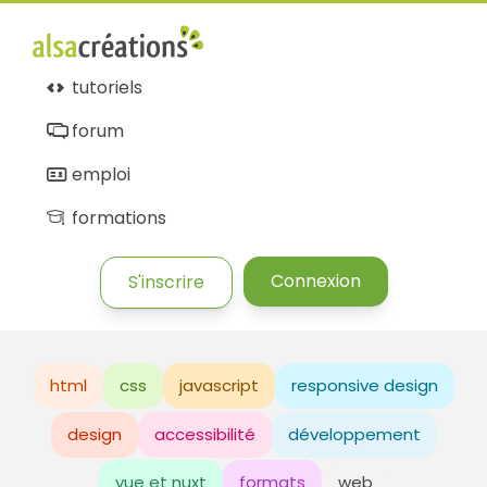
tutoriels
forum
emploi
formations
Connexion
S'inscrire
html
css
javascript
responsive design
design
accessibilité
développement
vue et nuxt
formats
web