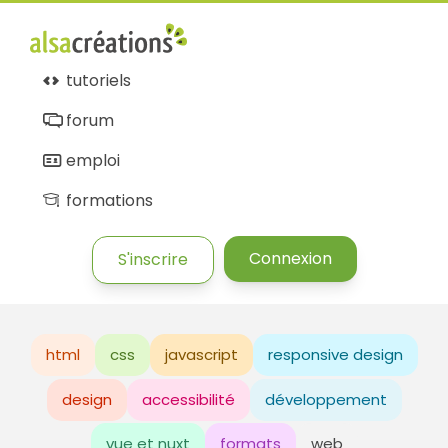
tutoriels
forum
emploi
formations
Connexion
S'inscrire
html
css
javascript
responsive design
design
accessibilité
développement
vue et nuxt
formats
web