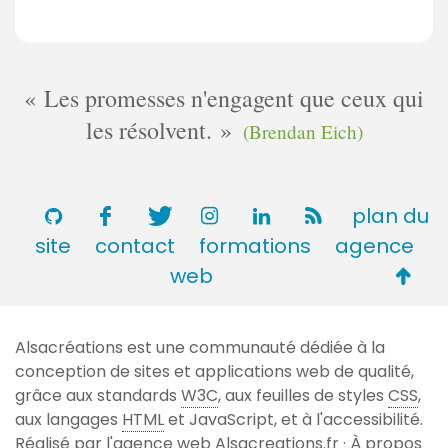
Les promesses n'engagent que ceux qui
les résolvent.
(Brendan Eich)
plan du
site
contact
formations
agence
Retou
web
en
haut
Alsacréations est une communauté dédiée à la
de
conception de sites et applications web de qualité,
page
grâce aux standards
W3C
, aux feuilles de styles
CSS
,
aux langages
HTML
et JavaScript, et à l'accessibilité.
Réalisé par l'agence web
Alsacreations.fr
·
À propos