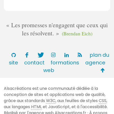
Les promesses n'engagent que ceux qui
les résolvent.
(Brendan Eich)
plan du
site
contact
formations
agence
Retou
web
en
haut
Alsacréations est une communauté dédiée à la
de
conception de sites et applications web de qualité,
page
grâce aux standards
W3C
, aux feuilles de styles
CSS
,
aux langages
HTML
et JavaScript, et à l'accessibilité.
Réalisé par l'agence web
Alsacreations.fr
·
À propos