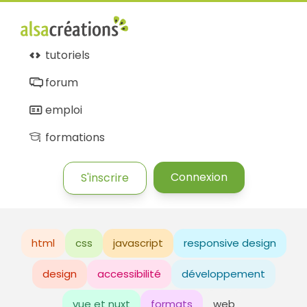
tutoriels
forum
emploi
formations
Connexion
S'inscrire
html
css
javascript
responsive design
design
accessibilité
développement
vue et nuxt
formats
web