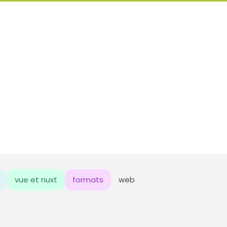
vue et nuxt
formats
web