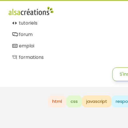
tutoriels
forum
emploi
formations
S'in
html
css
javascript
respo