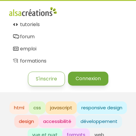
tutoriels
forum
emploi
formations
Connexion
S'inscrire
html
css
javascript
responsive design
design
accessibilité
développement
vue et nuxt
formats
web