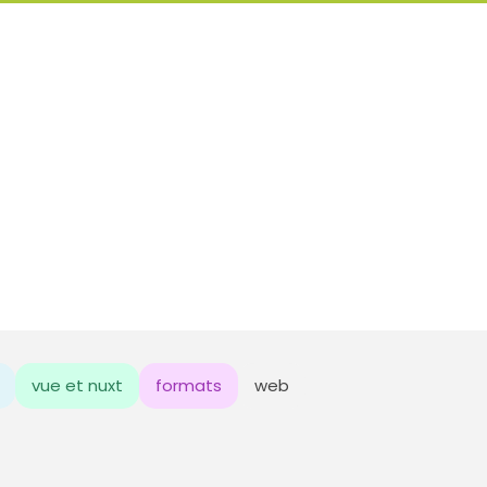
vue et nuxt
formats
web