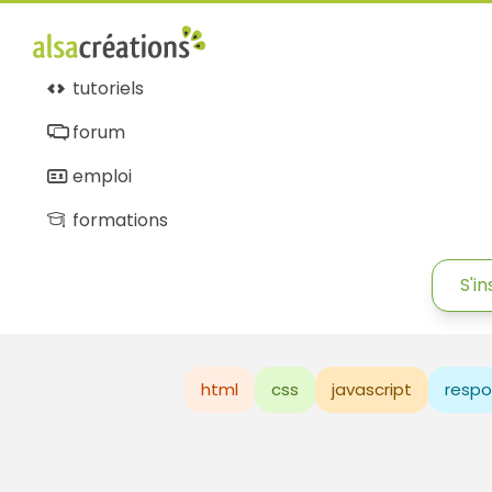
tutoriels
forum
emploi
formations
S'in
html
css
javascript
respo