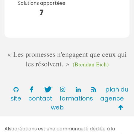
Solutions apportées
7
Les promesses n'engagent que ceux qui
les résolvent.
(Brendan Eich)
plan du
site
contact
formations
agence
Retou
web
en
haut
Alsacréations est une communauté dédiée à la