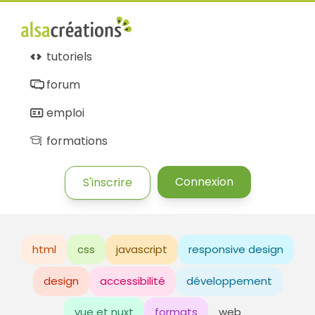
tutoriels
forum
emploi
formations
Connexion
S'inscrire
html
css
javascript
responsive design
design
accessibilité
développement
vue et nuxt
formats
web