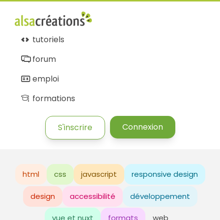
tutoriels
forum
emploi
formations
Connexion
S'inscrire
html
css
javascript
responsive design
design
accessibilité
développement
vue et nuxt
formats
web