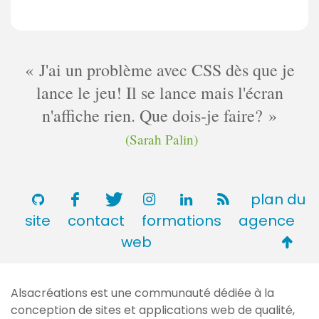
J'ai un problème avec CSS dès que je
lance le jeu! Il se lance mais l'écran
n'affiche rien. Que dois-je faire?
(Sarah Palin)
plan du
site
contact
formations
agence
Retou
web
en
haut
Alsacréations est une communauté dédiée à la
de
conception de sites et applications web de qualité,