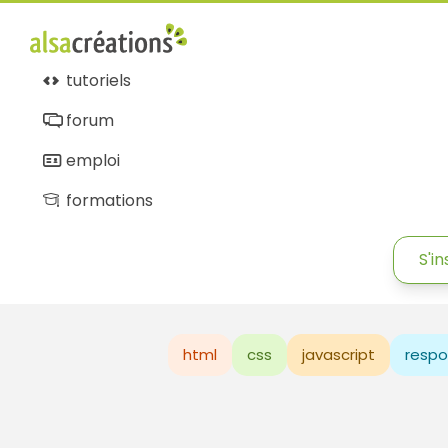
tutoriels
forum
emploi
formations
S'in
html
css
javascript
respo