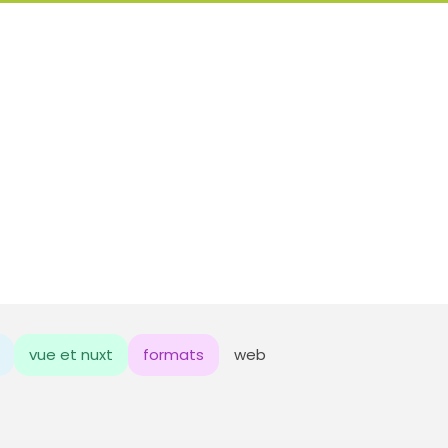
vue et nuxt
formats
web