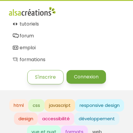
tutoriels
forum
emploi
formations
Connexion
S'inscrire
html
css
javascript
responsive design
design
accessibilité
développement
vue et nuxt
formats
web