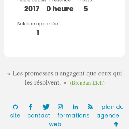
2017
0 heure
5
Solution apportée
1
Les promesses n'engagent que ceux qui
les résolvent.
(Brendan Eich)
plan du
site
contact
formations
agence
Retou
web