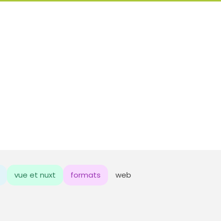
vue et nuxt
formats
web