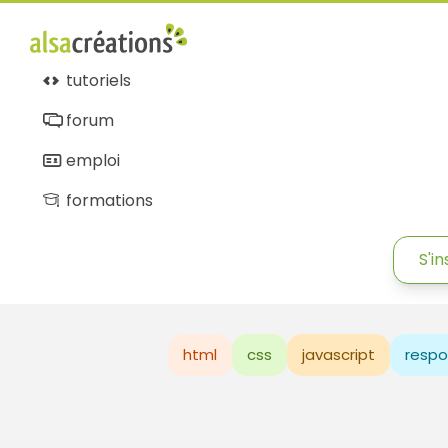
tutoriels
forum
emploi
formations
S'in
html
css
javascript
respo