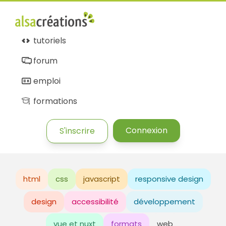
tutoriels
forum
emploi
formations
Connexion
S'inscrire
html
css
javascript
responsive design
design
accessibilité
développement
vue et nuxt
formats
web