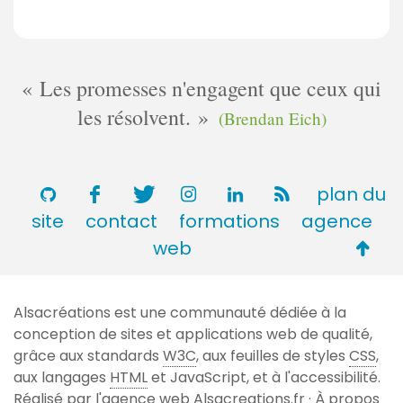
Les promesses n'engagent que ceux qui
les résolvent.
(Brendan Eich)
plan du
site
contact
formations
agence
Retou
web
en
haut
Alsacréations est une communauté dédiée à la
de
conception de sites et applications web de qualité,
page
grâce aux standards
W3C
, aux feuilles de styles
CSS
,
aux langages
HTML
et JavaScript, et à l'accessibilité.
Réalisé par l'agence web
Alsacreations.fr
·
À propos