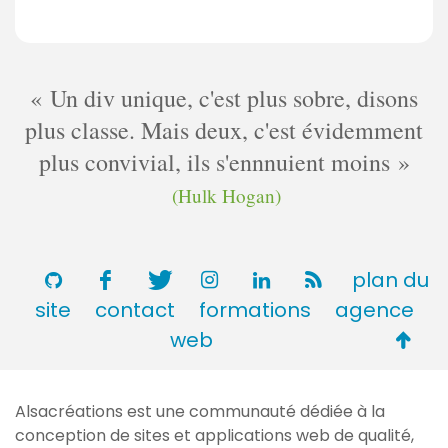
Un div unique, c'est plus sobre, disons
plus classe. Mais deux, c'est évidemment
plus convivial, ils s'ennnuient moins
(Hulk Hogan)
plan du
site
contact
formations
agence
Retou
web
en
haut
Alsacréations est une communauté dédiée à la
de
conception de sites et applications web de qualité,