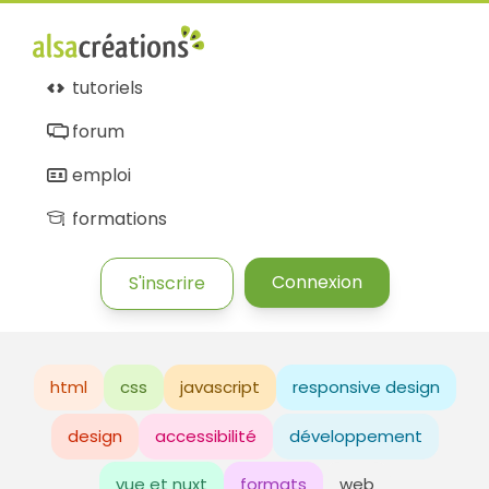
tutoriels
forum
emploi
formations
Connexion
S'inscrire
html
css
javascript
responsive design
design
accessibilité
développement
vue et nuxt
formats
web