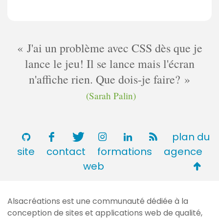
J'ai un problème avec CSS dès que je
lance le jeu! Il se lance mais l'écran
n'affiche rien. Que dois-je faire?
(Sarah Palin)
plan du
site
contact
formations
agence
Retou
web
en
haut
Alsacréations est une communauté dédiée à la
de
conception de sites et applications web de qualité,