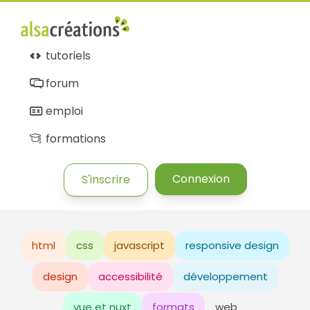
tutoriels
forum
emploi
formations
Connexion
S'inscrire
html
css
javascript
responsive design
design
accessibilité
développement
vue et nuxt
formats
web