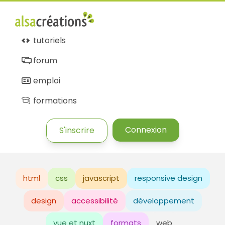
tutoriels
forum
emploi
formations
Connexion
S'inscrire
html
css
javascript
responsive design
design
accessibilité
développement
vue et nuxt
formats
web