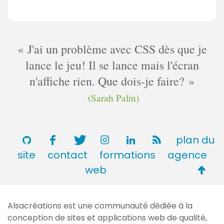
J'ai un problème avec CSS dès que je
lance le jeu! Il se lance mais l'écran
n'affiche rien. Que dois-je faire?
(Sarah Palin)
plan du
site
contact
formations
agence
Retou
web
en
haut
Alsacréations est une communauté dédiée à la
de
conception de sites et applications web de qualité,