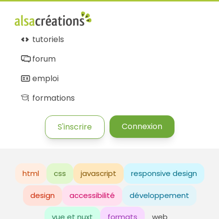
tutoriels
forum
emploi
formations
Connexion
S'inscrire
html
css
javascript
responsive design
design
accessibilité
développement
vue et nuxt
formats
web