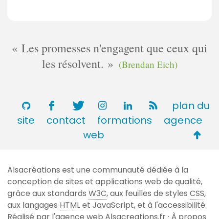
Les promesses n'engagent que ceux qui
les résolvent.
(Brendan Eich)
plan du
site
contact
formations
agence
Retou
web
en
haut
Alsacréations est une communauté dédiée à la
de
conception de sites et applications web de qualité,
page
grâce aux standards
W3C
, aux feuilles de styles
CSS
,
aux langages
HTML
et JavaScript, et à l'accessibilité.
Réalisé par l'agence web
Alsacreations.fr
·
À propos