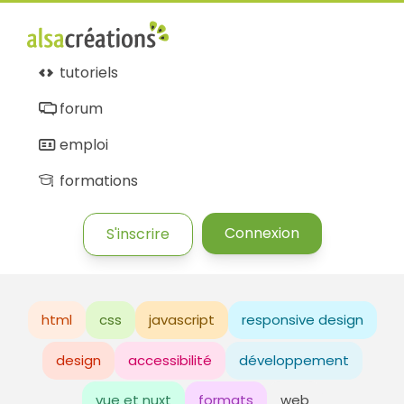
tutoriels
forum
emploi
formations
Connexion
S'inscrire
html
css
javascript
responsive design
design
accessibilité
développement
vue et nuxt
formats
web