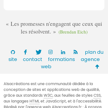
Les promesses n'engagent que ceux qui
les résolvent.
(Brendan Eich)
plan du
site
contact
formations
agence
Retou
web
en
haut
Alsacréations est une communauté dédiée à la
de
conception de sites et applications web de qualité,
page
grâce aux standards
W3C
, aux feuilles de styles
CSS
,
aux langages
HTML
et JavaScript, et à l'accessibilité.
Réalisé par l'agence web
Alsacreations.fr
·
À propos