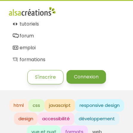
tutoriels
forum
emploi
formations
Connexion
S'inscrire
html
css
javascript
responsive design
design
accessibilité
développement
vue et nuxt
formats
web