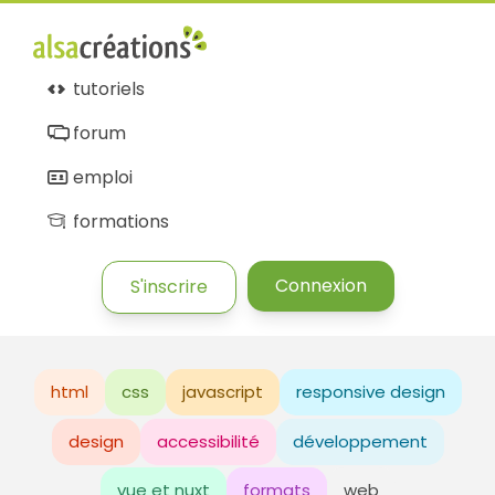
tutoriels
forum
emploi
formations
Connexion
S'inscrire
html
css
javascript
responsive design
design
accessibilité
développement
vue et nuxt
formats
web