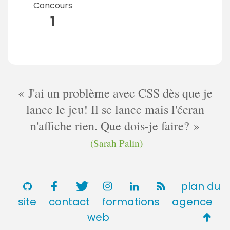
Concours
1
J'ai un problème avec CSS dès que je
lance le jeu! Il se lance mais l'écran
n'affiche rien. Que dois-je faire?
(Sarah Palin)
plan du
site
contact
formations
agence
Retou
web