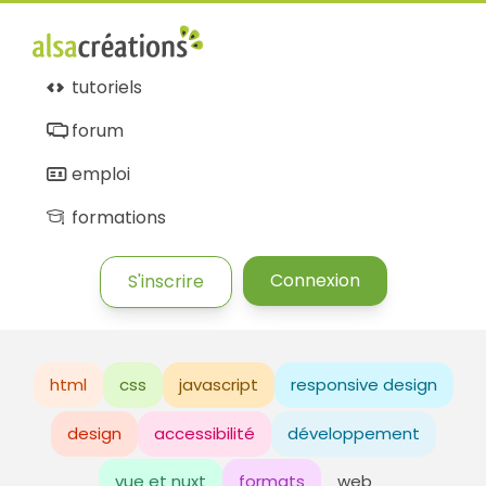
tutoriels
forum
emploi
formations
Connexion
S'inscrire
html
css
javascript
responsive design
design
accessibilité
développement
vue et nuxt
formats
web