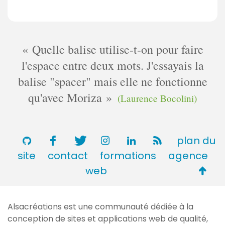
Quelle balise utilise-t-on pour faire
l'espace entre deux mots. J'essayais la
balise "spacer" mais elle ne fonctionne
qu'avec Moriza
(Laurence Bocolini)
plan du
site
contact
formations
agence
Retou
web
en
haut
Alsacréations est une communauté dédiée à la
de
conception de sites et applications web de qualité,