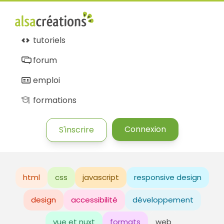
tutoriels
forum
emploi
formations
Connexion
S'inscrire
html
css
javascript
responsive design
design
accessibilité
développement
vue et nuxt
formats
web