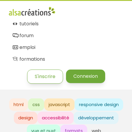
tutoriels
forum
emploi
formations
Connexion
S'inscrire
html
css
javascript
responsive design
design
accessibilité
développement
vue et nuxt
formats
web