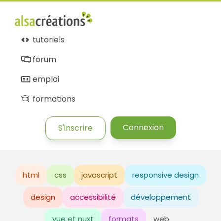
tutoriels
forum
emploi
formations
Connexion
S'inscrire
html
css
javascript
responsive design
design
accessibilité
développement
vue et nuxt
formats
web