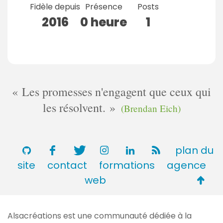
Fidèle depuis
Présence
Posts
2016
0 heure
1
Les promesses n'engagent que ceux qui
les résolvent.
(Brendan Eich)
plan du
site
contact
formations
agence
Retou
web
en
haut
Alsacréations est une communauté dédiée à la