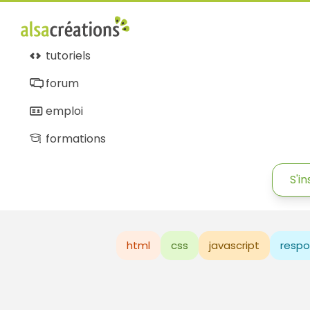
tutoriels
forum
emploi
formations
S'in
html
css
javascript
respo