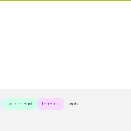
vue et nuxt
formats
web