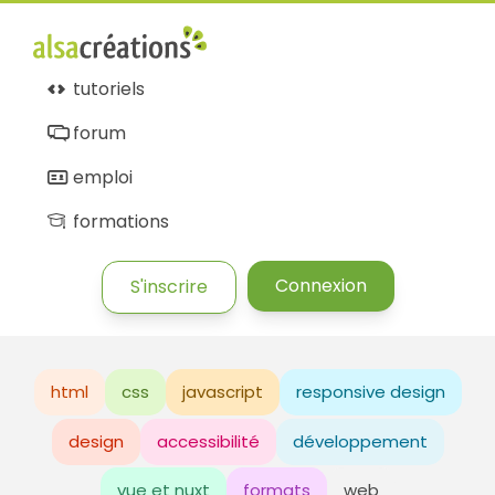
tutoriels
forum
emploi
formations
Connexion
S'inscrire
html
css
javascript
responsive design
design
accessibilité
développement
vue et nuxt
formats
web