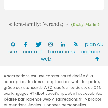
font-family: Veranda;
(Ricky Martin)
plan du
site
contact
formations
agence
Retou
web
en
haut
Alsacréations est une communauté dédiée à la
de
conception de sites et applications web de qualité,
page
grâce aux standards
W3C
, aux feuilles de styles
CSS
,
aux langages
HTML
et JavaScript, et à l'accessibilité.
Réalisé par l'agence web
Alsacreations.fr
·
À propos
et mentions légales
·
Données personnelles