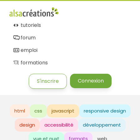
tutoriels
forum
emploi
formations
Connexion
S'inscrire
html
css
javascript
responsive design
design
accessibilité
développement
vue et nuxt
formats
web