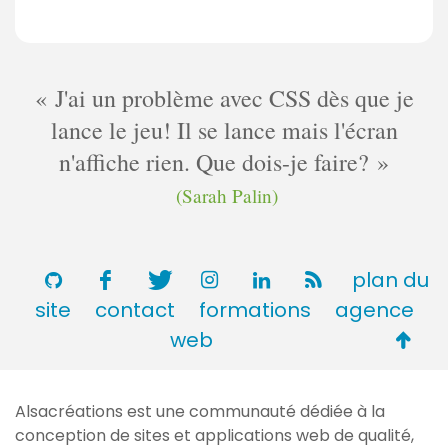
J'ai un problème avec CSS dès que je
lance le jeu! Il se lance mais l'écran
n'affiche rien. Que dois-je faire?
(Sarah Palin)
plan du
site
contact
formations
agence
Retou
web
en
haut
Alsacréations est une communauté dédiée à la
de
conception de sites et applications web de qualité,