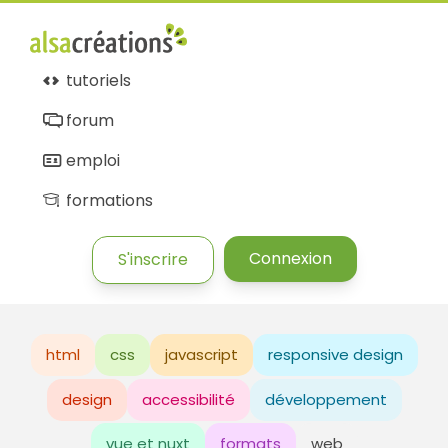
tutoriels
forum
emploi
formations
Connexion
S'inscrire
html
css
javascript
responsive design
design
accessibilité
développement
vue et nuxt
formats
web