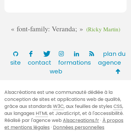
font-family: Veranda;
(Ricky Martin)
plan du
site
contact
formations
agence
Retou
web
en
haut
Alsacréations est une communauté dédiée à la
de
conception de sites et applications web de qualité,
page
grâce aux standards
W3C
, aux feuilles de styles
CSS
,
aux langages
HTML
et JavaScript, et à l'accessibilité.
Réalisé par l'agence web
Alsacreations.fr
·
À propos
et mentions légales
·
Données personnelles