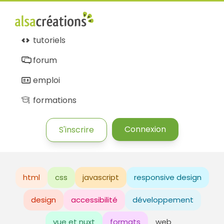
tutoriels
forum
emploi
formations
Connexion
S'inscrire
html
css
javascript
responsive design
design
accessibilité
développement
vue et nuxt
formats
web