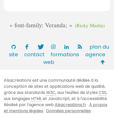
font-family: Veranda;
(Ricky Martin)
plan du
site
contact
formations
agence
Retou
web
en
haut
Alsacréations est une communauté dédiée à la
de
conception de sites et applications web de qualité,
page
grâce aux standards
W3C
, aux feuilles de styles
CSS
,
aux langages
HTML
et JavaScript, et à l'accessibilité.
Réalisé par l'agence web
Alsacreations.fr
·
À propos
et mentions légales
·
Données personnelles