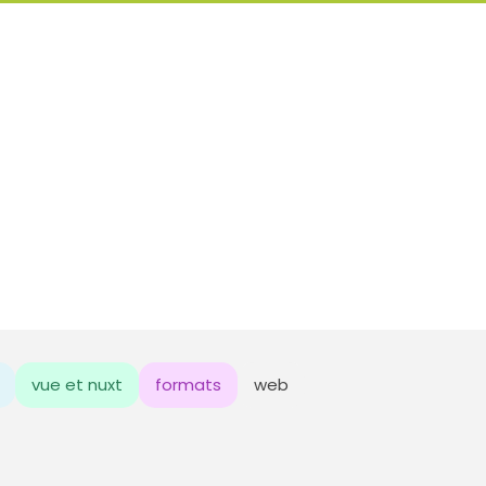
vue et nuxt
formats
web