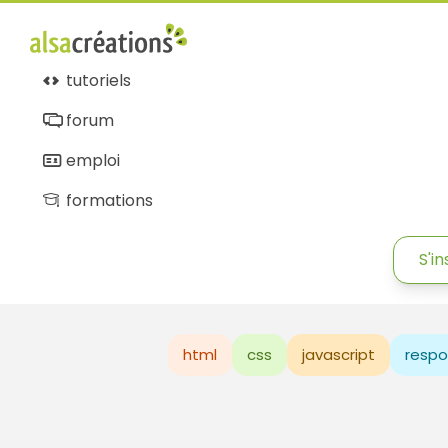
tutoriels
forum
emploi
formations
S'in
html
css
javascript
respo