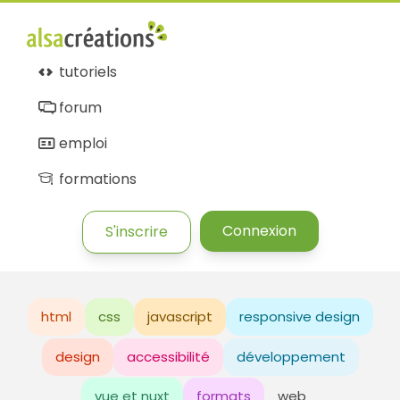
tutoriels
forum
emploi
formations
Connexion
S'inscrire
html
css
javascript
responsive design
design
accessibilité
développement
vue et nuxt
formats
web