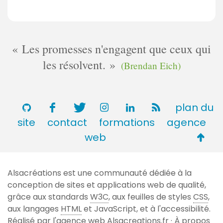
Les promesses n'engagent que ceux qui
les résolvent.
(Brendan Eich)
plan du
site
contact
formations
agence
Retou
web
en
haut
Alsacréations est une communauté dédiée à la
de
conception de sites et applications web de qualité,
page
grâce aux standards
W3C
, aux feuilles de styles
CSS
,
aux langages
HTML
et JavaScript, et à l'accessibilité.
Réalisé par l'agence web
Alsacreations.fr
·
À propos