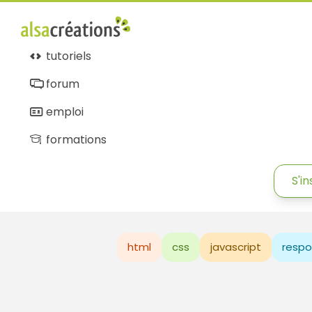
tutoriels
forum
emploi
formations
S'in
html
css
javascript
respo