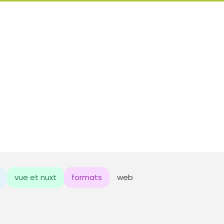
vue et nuxt
formats
web