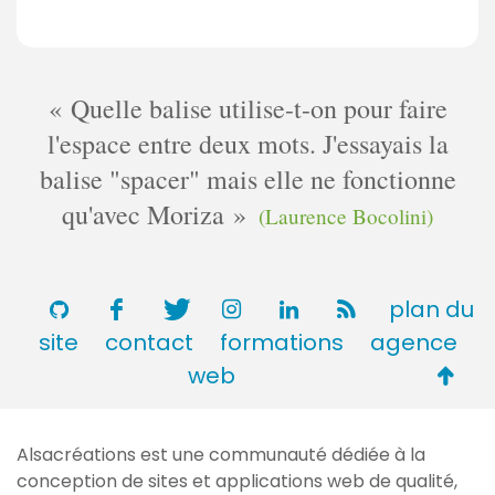
Quelle balise utilise-t-on pour faire
l'espace entre deux mots. J'essayais la
balise "spacer" mais elle ne fonctionne
qu'avec Moriza
(Laurence Bocolini)
plan du
site
contact
formations
agence
Retou
web
en
haut
Alsacréations est une communauté dédiée à la
de
conception de sites et applications web de qualité,