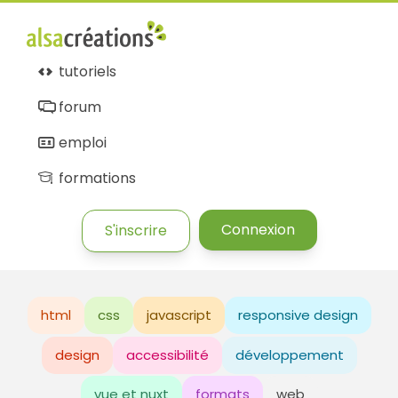
tutoriels
forum
emploi
formations
Connexion
S'inscrire
html
css
javascript
responsive design
design
accessibilité
développement
vue et nuxt
formats
web