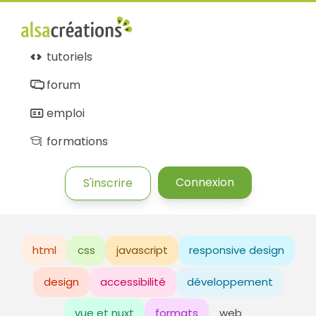
tutoriels
forum
emploi
formations
Connexion
S'inscrire
html
css
javascript
responsive design
design
accessibilité
développement
vue et nuxt
formats
web