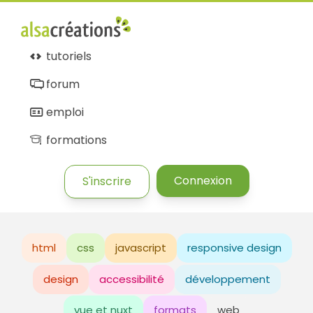
tutoriels
forum
emploi
formations
Connexion
S'inscrire
html
css
javascript
responsive design
design
accessibilité
développement
vue et nuxt
formats
web