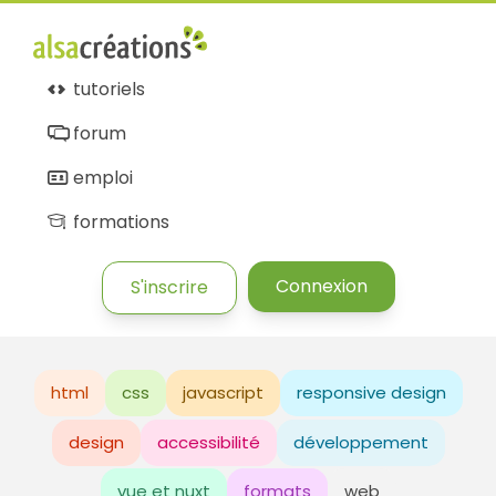
tutoriels
forum
emploi
formations
Connexion
S'inscrire
html
css
javascript
responsive design
design
accessibilité
développement
vue et nuxt
formats
web