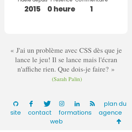
2015
0 heure
1
J'ai un problème avec CSS dès que je
lance le jeu! Il se lance mais l'écran
n'affiche rien. Que dois-je faire?
(Sarah Palin)
plan du
site
contact
formations
agence
Retou
web
en