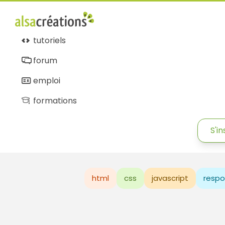
tutoriels
forum
emploi
formations
S'in
html
css
javascript
respo