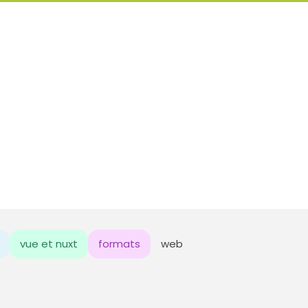
vue et nuxt
formats
web