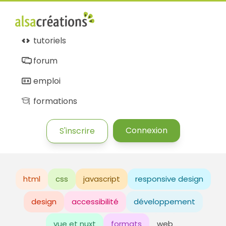
tutoriels
forum
emploi
formations
Connexion
S'inscrire
html
css
javascript
responsive design
design
accessibilité
développement
vue et nuxt
formats
web