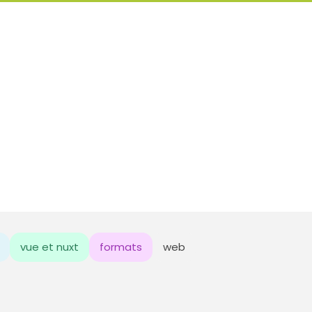
vue et nuxt
formats
web