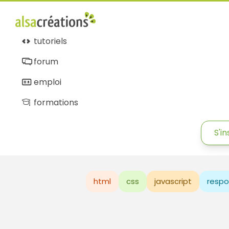
tutoriels
forum
emploi
formations
S'in
html
css
javascript
respo